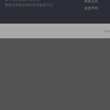
商务合作
数据分析最全面的开奖数据平台
免责声明
Cop