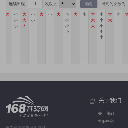
连续出现
次以上
出现的次数为:
小
大
小
大
小
大
小
大
小
大
小
大
小
大
小
小
小
大
小
小
大
小
大
小
大
小
大
小
小
小
小
关于我们
关于我们
客服中心
最专业的彩票开奖网站