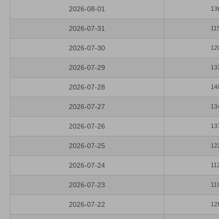
2026-08-01
13
2026-07-31
11
2026-07-30
12
2026-07-29
13
2026-07-28
14
2026-07-27
13
2026-07-26
13
2026-07-25
12
2026-07-24
11
2026-07-23
11
2026-07-22
12