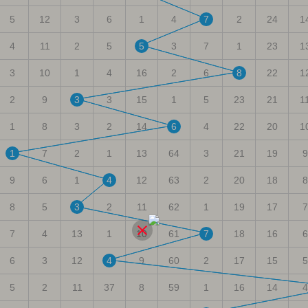
5
12
3
6
1
4
7
2
24
1
4
11
2
5
5
3
7
1
23
1
3
10
1
4
16
2
6
8
22
1
2
9
3
3
15
1
5
23
21
1
1
8
3
2
14
6
4
22
20
1
1
7
2
1
13
64
3
21
19
9
9
6
1
4
12
63
2
20
18
8
8
5
3
2
11
62
1
19
17
7
7
4
13
1
10
61
7
18
16
6
6
3
12
4
9
60
2
17
15
5
5
2
11
37
8
59
1
16
14
4