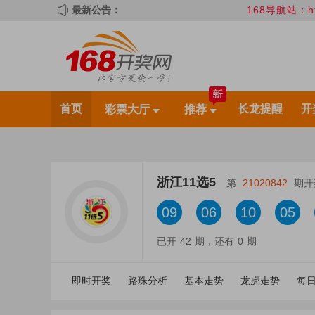
最新公告：
168导航站：https:/
首页
长龙提醒
开
彩票大厅
推荐
浙江11选5
第
21020842
期开
09
06
10
05
已开
42
期，还有
0
期
即时开奖
路珠分析
基本走势
龙虎走势
每