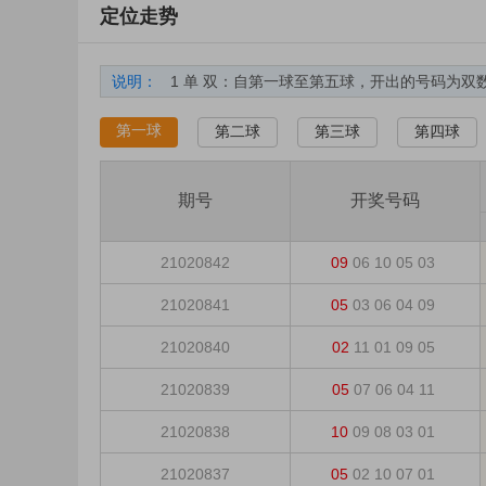
定位走势
说明：
1 单 双：自第一球至第五球，开出的号码为双
2 大 小：自第一球至第五球，开出的号码 大于或等
第一球
第二球
第三球
第四球
3 遗漏期数：自上期开出到本期间隔的期数。
4 分隔线：每五期使用分隔线，使横向导航更加
期号
开奖号码
5 出现次数：统计周期内，某个号码的累计出现
6 平均遗漏：统计期数内遗漏的平均值（计算公式：平
21020842
09
06
10
05
03
7 最大遗漏：是指统计周期内所有遗漏值的最大
8 最大连出：是指统计周期内所有连出值的最大
21020841
05
03
06
04
09
21020840
02
11
01
09
05
21020839
05
07
06
04
11
21020838
10
09
08
03
01
21020837
05
02
10
07
01