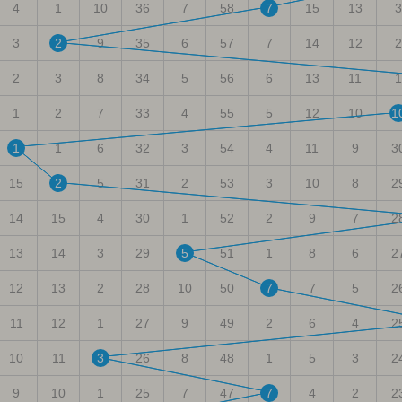
4
1
10
36
7
58
7
15
13
3
3
2
9
35
6
57
7
14
12
2
2
3
8
34
5
56
6
13
11
1
1
2
7
33
4
55
5
12
10
1
1
1
6
32
3
54
4
11
9
3
15
2
5
31
2
53
3
10
8
2
14
15
4
30
1
52
2
9
7
2
13
14
3
29
5
51
1
8
6
2
12
13
2
28
10
50
7
7
5
2
11
12
1
27
9
49
2
6
4
2
10
11
3
26
8
48
1
5
3
2
9
10
1
25
7
47
7
4
2
2