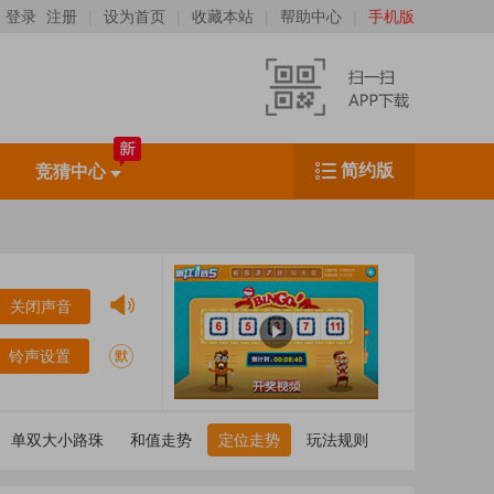
登录
注册
|
设为首页
|
收藏本站
|
帮助中心
|
手机版
简约版
竞猜中心
扫一扫，下载移动客户端
（IOS、Android均可扫码下载）
关闭声音
铃声设置
单双大小路珠
和值走势
定位走势
玩法规则