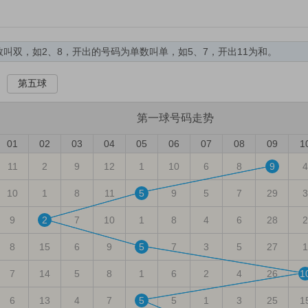
数叫双，如2、8，开出的号码为单数叫单，如5、7，开出11为和。
于6为大，开出的号码小于等于5为小，开出11为和。
第五球
清晰。
第
一
球号码走势
次数。
01
02
03
04
05
06
07
08
09
1
均遗漏＝统计期内的总遗漏数/(出现次数+1)）。
11
2
9
12
1
10
6
8
9
4
值。
值。
10
1
8
11
5
9
5
7
29
3
9
2
7
10
1
8
4
6
28
2
8
15
6
9
5
7
3
5
27
1
7
14
5
8
1
6
2
4
26
1
6
13
4
7
5
5
1
3
25
1