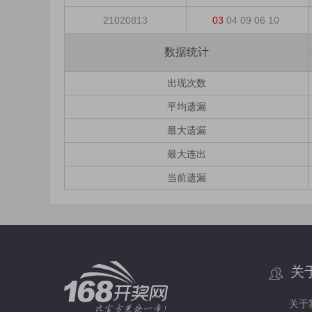
21020813
03
04
09
06
10
数据统计
出现次数
平均遗漏
最大遗漏
最大连出
当前遗漏
关
关于