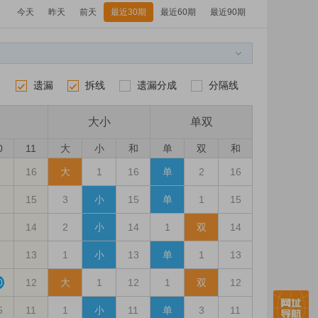
今天
昨天
前天
最近30期
最近60期
最近90期
遗漏
拆线
遗漏分成
分隔线
1
2
3
4
大小
单双
0
11
大
小
和
单
双
和
16
大
1
16
单
2
16
15
3
小
15
单
1
15
14
2
小
14
1
双
14
13
1
小
13
单
1
13
0
12
大
1
12
1
双
12
5
11
1
小
11
单
3
11