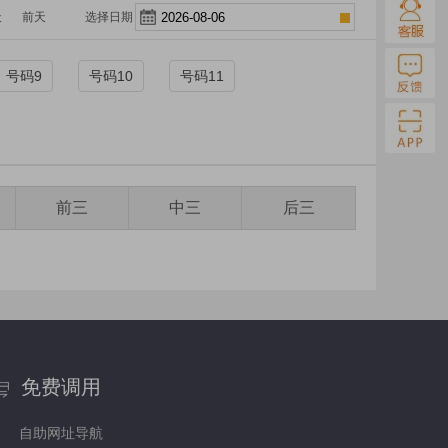
天
前天
选择日期
号码9
号码10
号码11
前三
中三
后三
免费调用
自助网址导航