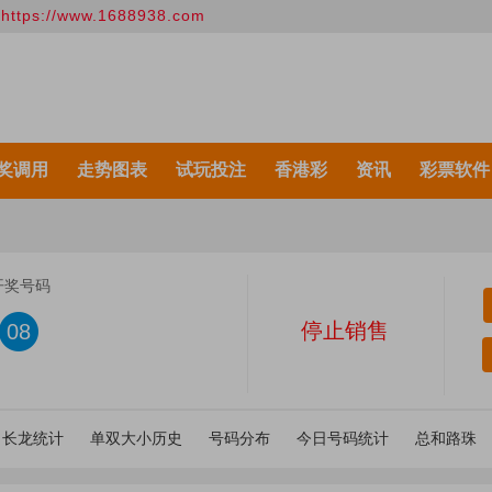
s://www.1688938.com
奖调用
走势图表
试玩投注
香港彩
资讯
彩票软件
开奖号码
停止销售
08
日长龙统计
单双大小历史
号码分布
今日号码统计
总和路珠