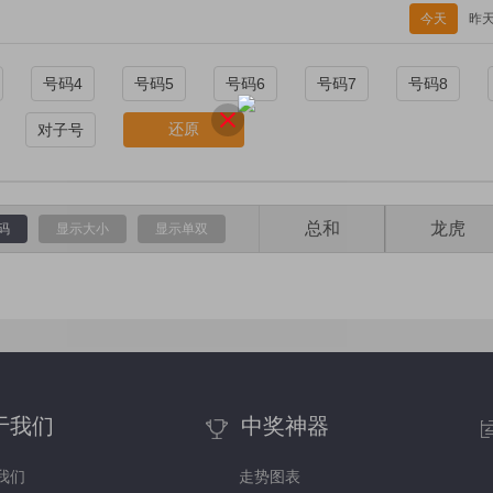
今天
昨
号码4
号码5
号码6
号码7
号码8
还原
对子号
总和
龙虎
码
显示大小
显示单双
于我们
中奖神器
我们
走势图表