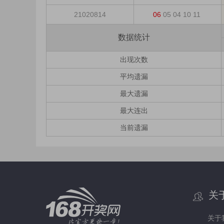
21020814
06
05
04
10
11
数据统计
出现次数
平均遗漏
最大遗漏
最大连出
当前遗漏
关
关于