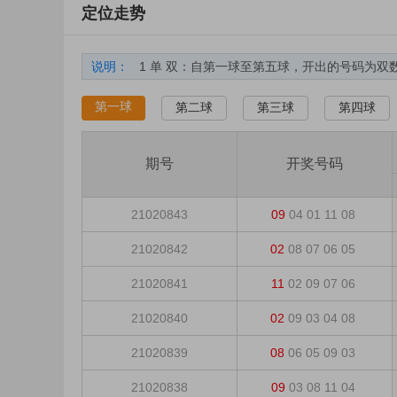
定位走势
说明：
1 单 双：自第一球至第五球，开出的号码为双
2 大 小：自第一球至第五球，开出的号码 大于或等
第一球
第二球
第三球
第四球
3 遗漏期数：自上期开出到本期间隔的期数。
4 分隔线：每五期使用分隔线，使横向导航更加
期号
开奖号码
5 出现次数：统计周期内，某个号码的累计出现
6 平均遗漏：统计期数内遗漏的平均值（计算公式：平
21020843
09
04
01
11
08
7 最大遗漏：是指统计周期内所有遗漏值的最大
8 最大连出：是指统计周期内所有连出值的最大
21020842
02
08
07
06
05
21020841
11
02
09
07
06
21020840
02
09
03
04
08
21020839
08
06
05
09
03
21020838
09
03
08
11
04