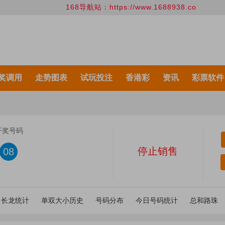
168导航站：https://www.1688938.com
奖调用
走势图表
试玩投注
香港彩
资讯
彩票软件
开奖号码
停止销售
08
日长龙统计
单双大小历史
号码分布
今日号码统计
总和路珠