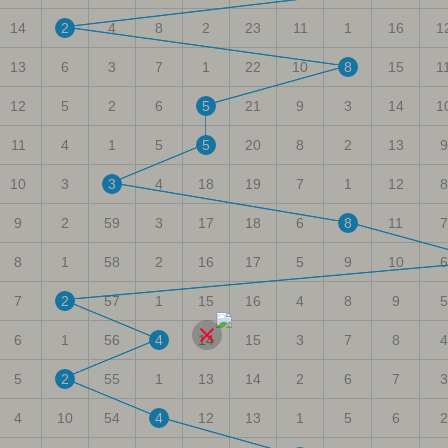
14
2
4
8
2
23
11
1
16
1
13
6
3
7
1
22
10
8
15
1
12
5
2
6
5
21
9
3
14
1
11
4
1
5
5
20
8
2
13
9
10
3
3
4
18
19
7
1
12
8
9
2
59
3
17
18
6
8
11
7
8
1
58
2
16
17
5
9
10
6
7
2
57
1
15
16
4
8
9
5
6
1
56
4
14
15
3
7
8
4
5
2
55
1
13
14
2
6
7
3
4
10
54
4
12
13
1
5
6
2