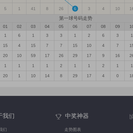
5
1
41
8
26
6
3
4
10
1
第
一
球号码走势
01
02
03
04
05
06
07
08
09
1
1
6
1
3
3
1
2
6
3
1
15
4
15
7
7
15
10
4
7
1
20
10
59
17
26
29
17
9
16
2
1
1
1
1
2
1
1
2
1
1
20
1
10
14
8
29
17
4
0
1
于我们
中奖神器
我们
走势图表