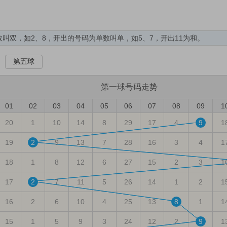
数叫双，如2、8，开出的号码为单数叫单，如5、7，开出11为和。
于6为大，开出的号码小于等于5为小，开出11为和。
第五球
清晰。
第
一
球号码走势
次数。
01
02
03
04
05
06
07
08
09
1
均遗漏＝统计期内的总遗漏数/(出现次数+1)）。
20
1
10
14
8
29
17
4
9
1
值。
值。
19
2
9
13
7
28
16
3
4
1
18
1
8
12
6
27
15
2
3
1
17
2
7
11
5
26
14
1
2
1
16
2
6
10
4
25
13
8
1
1
15
1
5
9
3
24
12
2
9
1