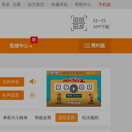
登录
注册
|
设为首页
|
收藏本站
|
帮助中心
|
手机版
简约版
竞猜中心
扫一扫，下载移动客户端
（IOS、Android均可扫码下载）
关闭声音
铃声设置
单双大小路珠
和值走势
定位走势
玩法规则