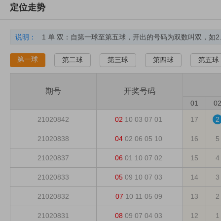
定位走势
说明：
1 单 双：自第一球至第五球，开出的号码为双数叫双，如2
2 大 小：自第一球至第五球，开出的号码 大于或等于6为大，
第一球
第二球
第三球
第四球
第五球
3 遗漏期数：自上期开出到本期间隔的期数。
4 分隔线：每五期使用分隔线，使横向导航更加清晰。
期号
开奖号码
5 出现次数：统计周期内，某个号码的累计出现次数。
01
0
6 平均遗漏：统计期数内遗漏的平均值（计算公式：平均遗漏＝统
21020842
02
10
03
07
01
17
2
7 最大遗漏：是指统计周期内所有遗漏值的最大值。
8 最大连出：是指统计周期内所有连出值的最大值。
21020838
04
02
06
05
10
16
5
21020837
06
01
10
07
02
15
4
21020833
05
09
10
07
03
14
3
21020832
07
10
11
05
09
13
2
21020831
08
09
07
04
03
12
1