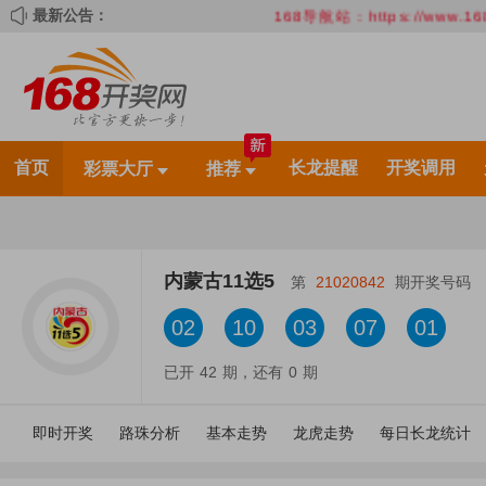
最新公告：
168导航站：https://www.16889
首页
长龙提醒
开奖调用
彩票大厅
推荐
内蒙古11选5
第
21020842
期开奖号码
02
10
03
07
01
已开
42
期，还有
0
期
即时开奖
路珠分析
基本走势
龙虎走势
每日长龙统计