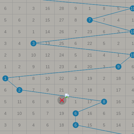
6
7
3
16
28
9
1
8
5
1
5
6
2
15
27
8
7
7
4
1
4
5
1
14
26
7
23
6
3
1
3
4
3
13
25
6
22
5
2
1
2
3
10
12
24
5
21
4
1
1
1
2
9
11
23
4
20
3
9
6
1
1
8
10
22
3
19
2
18
5
6
2
7
9
21
2
18
1
17
4
5
11
6
8
20
1
17
8
16
3
4
10
5
7
19
6
16
6
15
2
3
9
4
6
18
6
15
5
14
1