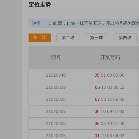
定位走势
说明：
1 单 双：自第一球至第五球，开出的号码为双
2 大 小：自第一球至第五球，开出的号码 大于或等
第一球
第二球
第三球
第四球
3 遗漏期数：自上期开出到本期间隔的期数。
4 分隔线：每五期使用分隔线，使横向导航更加
期号
开奖号码
5 出现次数：统计周期内，某个号码的累计出现
6 平均遗漏：统计期数内遗漏的平均值（计算公式：平
21020840
05
01
09
03
06
7 最大遗漏：是指统计周期内所有遗漏值的最大
8 最大连出：是指统计周期内所有连出值的最大
21020839
06
10
03
09
11
21020838
07
03
11
06
02
21020837
06
10
09
07
03
21020836
06
03
10
07
09
21020835
01
10
03
04
02