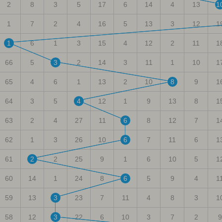
2
8
3
5
17
6
14
4
13
1
1
7
2
4
16
5
13
3
12
1
1
6
1
3
15
4
12
2
11
1
66
5
3
2
14
3
11
1
10
1
65
4
6
1
13
2
10
8
9
1
64
3
5
4
12
1
9
13
8
1
63
2
4
27
11
6
8
12
7
1
62
1
3
26
10
6
7
11
6
1
61
2
2
25
9
1
6
10
5
1
60
14
1
24
8
6
5
9
4
1
59
13
3
23
7
11
4
8
3
1
58
12
3
22
6
10
3
7
2
9