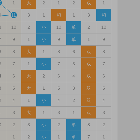
0
1
大
2
1
2
双
1
9
11
3
1
和
1
3
和
8
10
2
小
10
单
2
10
7
9
1
小
9
单
1
9
6
8
大
1
8
6
双
8
5
7
1
小
7
5
双
7
4
6
大
2
6
4
双
6
3
5
大
1
5
3
双
5
2
4
1
小
4
2
双
4
1
3
大
1
3
1
双
3
0
2
3
小
2
单
8
2
1
2
小
1
单
7
1