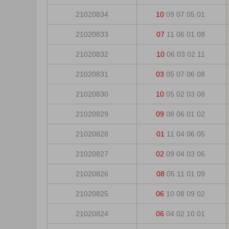
21020834
10
09
07
05
01
21020833
07
11
06
01
08
21020832
10
06
03
02
11
21020831
03
05
07
06
08
21020830
10
05
02
03
08
21020829
09
08
06
01
02
21020828
01
11
04
06
05
21020827
02
09
04
03
06
21020826
08
05
11
01
09
21020825
06
10
08
09
02
21020824
06
04
02
10
01