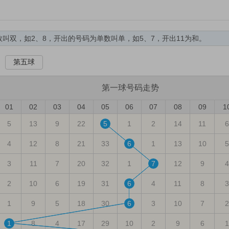
数叫双，如2、8，开出的号码为单数叫单，如5、7，开出11为和。
于6为大，开出的号码小于等于5为小，开出11为和。
第五球
清晰。
第
一
球号码走势
次数。
01
02
03
04
05
06
07
08
09
1
均遗漏＝统计期内的总遗漏数/(出现次数+1)）。
5
13
9
22
5
1
2
14
11
6
值。
值。
4
12
8
21
33
6
1
13
10
5
3
11
7
20
32
1
7
12
9
4
2
10
6
19
31
6
4
11
8
3
1
9
5
18
30
6
3
10
7
2
1
8
4
17
29
10
2
9
6
1