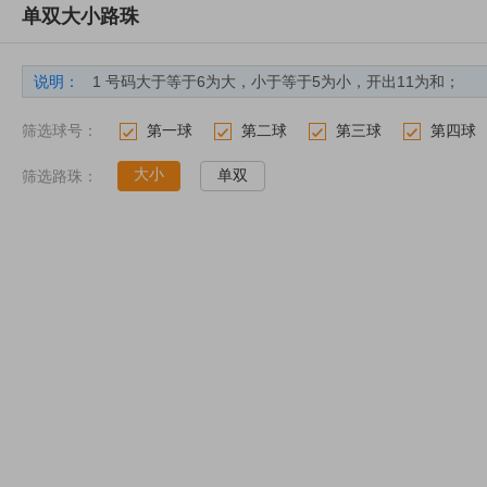
单双大小路珠
说明：
1 号码大于等于6为大，小于等于5为小，开出11为和；
2 开出双数叫双，开出单数叫单；
筛选球号：
第一球
第二球
第三球
第四球
1
2
3
4
大小
单双
筛选路珠：