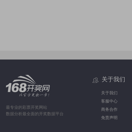
关于我们
关于我们
客服中心
最专业的彩票开奖网站
商务合作
数据分析最全面的开奖数据平台
免责声明