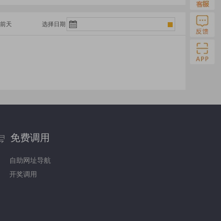
前天
选择日期
免费调用
自助网址导航
开奖调用