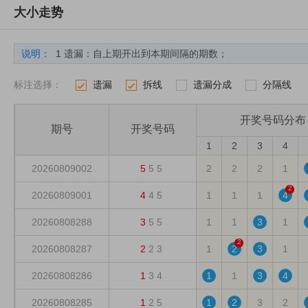
大小走势
说明：
1 遗漏：自上期开出到本期间隔的期数；
2 遗漏分层：将当期遗漏标注出来。
标注选择：
遗漏
拆线
遗漏分成
分隔线
3 分隔线：每五期使用分隔线，使横向导航更加清晰。
1
2
3
4
4 出现次数：统计周期内，某个号码的累计出现次数。
开奖号码分布
期号
开奖号码
5 平均遗漏：统计期数内遗漏的平均值（计算公式：平均遗漏＝统
1
2
3
4
6 最大遗漏：是指统计周期内所有遗漏值的最大值.
20260809002
5
5
5
2
2
2
1
7 最大连出：是指统计周期内所有连出值的最大值。
2
20260809001
4
4
5
1
1
1
4
20260808288
3
5
5
1
1
3
1
2
20260808287
2
2
3
1
2
3
1
20260808286
1
3
4
1
1
3
4
20260808285
1
2
5
1
2
3
2