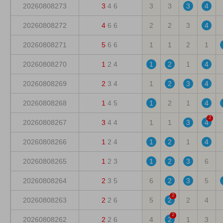
20260808273
3
4
6
3
3
3
4
20260808272
4
6
6
2
2
3
4
20260808271
5
6
6
1
1
2
1
20260808270
1
2
4
1
2
1
4
20260808269
2
3
4
1
2
3
4
20260808268
1
4
5
1
2
1
4
2
20260808267
3
4
4
1
1
3
4
20260808266
1
2
4
1
2
1
4
20260808265
1
2
3
1
2
3
6
20260808264
2
3
5
6
2
3
5
2
20260808263
2
2
6
5
2
2
4
2
20260808262
2
2
6
4
2
1
3