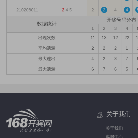
210208011
2
4
5
2
2
4
4
开奖号码分布
数据统计
1
2
3
4
出现次数
11
13
12
22
平均遗漏
2
2
2
1
最大连出
4
2
3
7
最大遗漏
6
7
6
5
关于我们
关于我们
客服中心