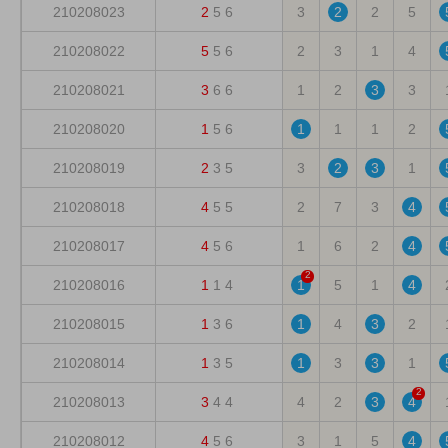
210208023
2
5
6
3
2
2
5
210208022
5
5
6
2
3
1
4
210208021
3
6
6
1
2
3
3
210208020
1
5
6
1
1
1
2
210208019
2
3
5
3
2
3
1
210208018
4
5
5
2
7
3
4
210208017
4
5
6
1
6
2
4
2
210208016
1
1
4
1
5
1
4
210208015
1
3
6
1
4
3
2
210208014
1
3
5
1
3
3
1
2
210208013
3
4
4
4
2
3
4
210208012
4
5
6
3
1
5
4