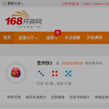
最新公告：
168导航站：https://www.1688
首页
长龙提醒
开奖调用
彩票大厅
推荐
贵州快3
第
20210208039
期开奖号码
已开
39
期，还有
0
期
即时开奖
每日长龙统计
总和路珠
历史号码统计
和值走势