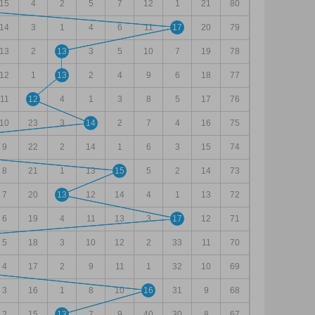
15
4
2
5
7
12
1
21
80
14
3
1
4
6
11
17
20
79
13
2
13
3
5
10
7
19
78
12
1
13
2
4
9
6
18
77
11
12
4
1
3
8
5
17
76
10
23
3
14
2
7
4
16
75
9
22
2
14
1
6
3
15
74
8
21
1
13
15
5
2
14
73
7
20
13
12
14
4
1
13
72
6
19
4
11
13
3
17
12
71
5
18
3
10
12
2
33
11
70
4
17
2
9
11
1
32
10
69
3
16
1
8
10
16
31
9
68
2
15
13
7
9
40
30
8
67