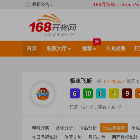
最新公告：
168导航站：https://www.1688
首页
长龙提醒
开
彩票大厅
推荐
极速飞艇
第
54748537
期开奖
已开
717
期，还有
435
期
即时开奖
路珠分析
冷热分析
冠亚和走势
单双
今日号码统计
位置走势
号码走势
两面数据统计