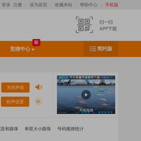
登录
注册
|
设为首页
|
收藏本站
|
帮助中心
|
手机版
简约版
竞猜中心
扫一扫，下载移动客户端
（IOS、Android均可扫码下载）
关闭声音
铃声设置
冠亚和路珠
单双大小路珠
号码规律统计