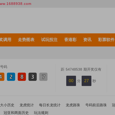
938.com
奖调用
走势图表
试玩投注
香港彩
资讯
彩票软件
号码
距
54748538
期开奖仅有
00
26
分
秒
大小历史
龙虎统计
每日长龙统计
龙虎路珠
号码前后路珠
冠亚和两面历史
玩法规则