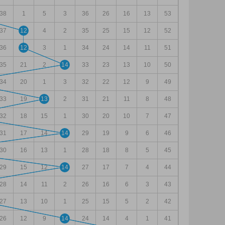
38
1
5
3
36
26
16
13
53
37
12
4
2
35
25
15
12
52
36
12
3
1
34
24
14
11
51
35
21
2
14
33
23
13
10
50
34
20
1
3
32
22
12
9
49
33
19
13
2
31
21
11
8
48
32
18
15
1
30
20
10
7
47
31
17
14
14
29
19
9
6
46
30
16
13
1
28
18
8
5
45
29
15
12
14
27
17
7
4
44
28
14
11
2
26
16
6
3
43
27
13
10
1
25
15
5
2
42
26
12
9
14
24
14
4
1
41