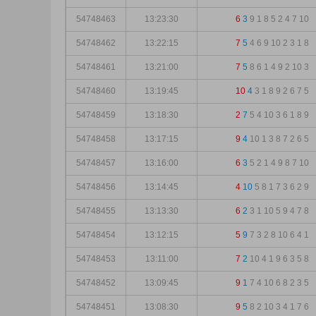
54748463
13:23:30
6
3
9
1
8
5
2
4
7
10
54748462
13:22:15
7
5
4
6
9
10
2
3
1
8
54748461
13:21:00
7
5
8
6
1
4
9
2
10
3
54748460
13:19:45
10
4
3
1
8
9
2
6
7
5
54748459
13:18:30
2
7
5
4
10
3
6
1
8
9
54748458
13:17:15
9
4
10
1
3
8
7
2
6
5
54748457
13:16:00
6
3
5
2
1
4
9
8
7
10
54748456
13:14:45
4
10
5
8
1
7
3
6
2
9
54748455
13:13:30
6
2
3
1
10
5
9
4
7
8
54748454
13:12:15
5
9
7
3
2
8
10
6
4
1
54748453
13:11:00
7
2
10
4
1
9
6
3
5
8
54748452
13:09:45
9
1
7
4
10
6
8
2
3
5
54748451
13:08:30
9
5
8
2
10
3
4
1
7
6