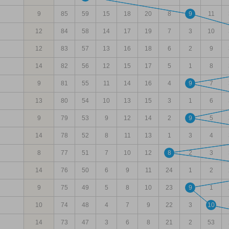
9
85
59
15
18
20
8
9
11
12
84
58
14
17
19
7
3
10
12
83
57
13
16
18
6
2
9
14
82
56
12
15
17
5
1
8
9
81
55
11
14
16
4
9
7
13
80
54
10
13
15
3
1
6
9
79
53
9
12
14
2
9
5
14
78
52
8
11
13
1
3
4
8
77
51
7
10
12
8
2
3
14
76
50
6
9
11
24
1
2
9
75
49
5
8
10
23
9
1
10
74
48
4
7
9
22
3
10
14
73
47
3
6
8
21
2
53