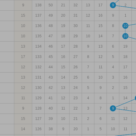
9
138
50
21
32
13
17
9
2
15
137
49
20
31
12
16
9
1
10
136
48
19
30
11
15
8
10
10
135
47
18
29
10
14
7
10
13
134
46
17
28
9
13
6
19
17
133
45
16
27
8
12
5
18
12
132
44
15
26
7
11
4
17
13
131
43
14
25
6
10
3
16
12
130
42
13
24
5
9
2
15
11
129
41
12
23
4
8
1
14
9
128
40
11
22
3
7
9
13
15
127
39
10
21
2
6
11
12
14
126
38
9
20
1
5
10
11