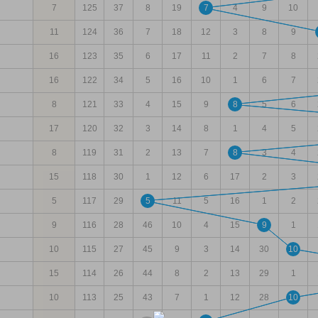
7
125
37
8
19
7
4
9
10
11
124
36
7
18
12
3
8
9
16
123
35
6
17
11
2
7
8
16
122
34
5
16
10
1
6
7
8
121
33
4
15
9
8
5
6
17
120
32
3
14
8
1
4
5
8
119
31
2
13
7
8
3
4
15
118
30
1
12
6
17
2
3
5
117
29
5
11
5
16
1
2
9
116
28
46
10
4
15
9
1
10
115
27
45
9
3
14
30
10
15
114
26
44
8
2
13
29
1
10
113
25
43
7
1
12
28
10