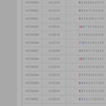
54748503
14:13:30
6
1
10
8
9
2
4
5
7
3
54748502
14:12:15
6
5
3
4
7
1
8
2
9
10
54748501
14:11:00
9
7
3
6
10
8
1
2
4
5
54748500
14:09:45
10
6
7
9
1
5
8
4
3
2
54748499
14:08:30
1
7
5
8
6
3
2
9
4
10
54748498
14:07:15
7
10
5
9
2
8
3
1
4
6
54748497
14:06:00
3
5
2
8
1
7
6
10
4
9
54748496
14:04:45
10
5
2
9
8
6
1
3
4
7
54748495
14:03:30
4
1
5
3
8
7
9
10
2
6
54748494
14:02:15
2
7
8
5
6
10
1
4
9
3
54748493
14:01:00
6
4
8
5
2
3
1
7
10
9
54748492
13:59:45
6
9
7
2
4
10
3
1
5
8
54748491
13:58:30
6
4
3
2
1
7
10
8
5
9