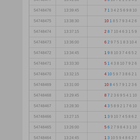
54748476
13:39:45
7
1
3
4
2
5
6
9
8
10
54748475
13:38:30
10
1
8
5
7
9
3
4
2
6
54748474
13:37:15
2
8
7
10
4
6
3
1
5
9
54748473
13:36:00
6
2
9
7
5
1
8
3
10
4
54748472
13:34:45
1
9
8
10
3
7
4
6
5
2
54748471
13:33:30
5
1
4
3
8
10
7
9
2
6
54748470
13:32:15
4
10
5
9
7
3
8
6
2
1
54748469
13:31:00
10
8
4
5
7
9
1
2
3
6
54748468
13:29:45
8
7
2
3
6
9
5
4
1
10
54748467
13:28:30
4
3
5
8
9
2
1
7
6
10
54748466
13:27:15
1
3
9
10
7
4
5
8
6
2
54748465
13:26:00
5
6
2
7
9
8
4
3
1
10
54748464
13:24:45
1
3
10
5
9
4
8
6
2
7