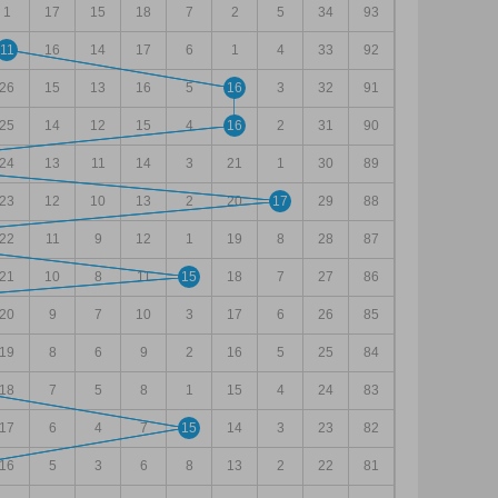
1
17
15
18
7
2
5
34
93
11
16
14
17
6
1
4
33
92
26
15
13
16
5
16
3
32
91
25
14
12
15
4
16
2
31
90
24
13
11
14
3
21
1
30
89
23
12
10
13
2
20
17
29
88
22
11
9
12
1
19
8
28
87
21
10
8
11
15
18
7
27
86
20
9
7
10
3
17
6
26
85
19
8
6
9
2
16
5
25
84
18
7
5
8
1
15
4
24
83
17
6
4
7
15
14
3
23
82
16
5
3
6
8
13
2
22
81