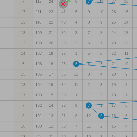
7
112
24
42
6
7
11
27
16
17
111
23
41
5
9
10
26
15
13
110
22
40
4
8
9
25
14
13
109
21
39
3
7
8
24
13
12
108
20
38
2
6
7
23
12
14
107
19
37
1
5
6
22
11
6
106
18
36
6
4
5
21
10
15
105
17
35
12
3
4
20
9
13
104
16
34
11
2
3
19
8
17
103
15
33
10
1
2
18
7
7
102
14
32
9
7
1
17
6
8
101
13
31
8
12
8
16
5
16
100
12
30
7
11
2
15
4
13
99
11
29
6
10
1
14
3