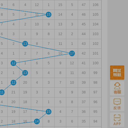
9
6
4
12
1
15
5
47
106
8
5
3
11
15
14
4
46
105
7
4
2
10
9
13
3
45
104
6
3
1
9
8
12
2
44
103
5
2
13
8
7
11
1
43
102
4
1
2
7
6
10
17
42
101
3
12
1
6
5
9
12
41
100
2
1
13
5
4
8
11
40
99
1
12
20
4
3
7
10
39
98
11
21
19
3
2
6
9
38
97
4
20
18
2
1
5
8
37
96
3
19
17
1
15
4
7
36
95
2
18
16
14
8
3
6
35
94