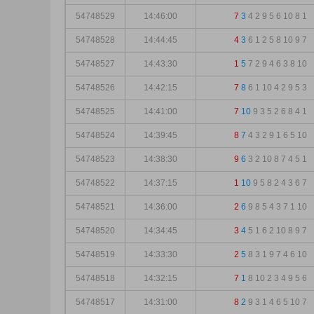
54748529
14:46:00
7
3
4
2
9
5
6
10
8
1
54748528
14:44:45
4
3
6
1
2
5
8
10
9
7
54748527
14:43:30
1
5
7
2
9
4
6
3
8
10
54748526
14:42:15
7
8
6
1
10
4
2
9
5
3
54748525
14:41:00
7
10
9
3
5
2
6
8
4
1
54748524
14:39:45
8
7
4
3
2
9
1
6
5
10
54748523
14:38:30
9
6
3
2
10
8
7
4
5
1
54748522
14:37:15
1
10
9
5
8
2
4
3
6
7
54748521
14:36:00
2
6
9
8
5
4
3
7
1
10
54748520
14:34:45
3
4
5
1
6
2
10
8
9
7
54748519
14:33:30
2
5
8
3
1
9
7
4
6
10
54748518
14:32:15
7
1
8
10
2
3
4
9
5
6
54748517
14:31:00
8
2
9
3
1
4
6
5
10
7