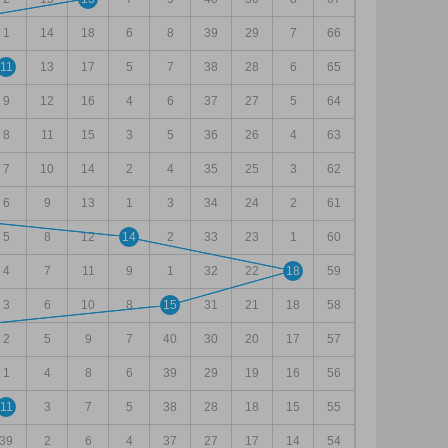
1
14
18
6
8
39
29
7
66
11
13
17
5
7
38
28
6
65
9
12
16
4
6
37
27
5
64
8
11
15
3
5
36
26
4
63
7
10
14
2
4
35
25
3
62
6
9
13
1
3
34
24
2
61
5
8
12
14
2
33
23
1
60
4
7
11
9
1
32
22
18
59
3
6
10
8
15
31
21
18
58
2
5
9
7
40
30
20
17
57
1
4
8
6
39
29
19
16
56
11
3
7
5
38
28
18
15
55
39
2
6
4
37
27
17
14
54