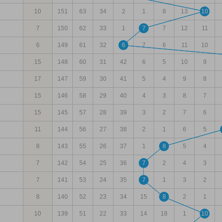
10
151
63
34
2
1
8
13
10
7
150
62
33
1
7
7
12
11
6
149
61
32
6
7
6
11
10
15
148
60
31
42
6
5
10
9
17
147
59
30
41
5
4
9
8
15
146
58
29
40
4
3
8
7
15
145
57
28
39
3
2
7
6
11
144
56
27
38
2
1
6
5
8
143
55
26
37
1
8
5
4
7
142
54
25
36
7
2
4
3
7
141
53
24
35
7
1
3
2
8
140
52
23
34
15
8
2
1
10
139
51
22
33
14
18
1
10