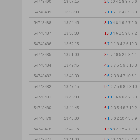
54748490
13:57:15
2
5
10
4
1
8
3
7
9
6
54748489
13:56:00
7
10
5
1
2
4
3
9
6
8
54748488
13:54:45
3
10
4
8
1
9
2
7
5
6
54748487
13:53:30
10
3
4
6
1
5
9
8
7
2
54748486
13:52:15
5
7
9
1
8
4
2
6
10
3
54748485
13:51:00
8
6
7
10
5
2
9
3
4
1
54748484
13:49:45
4
2
8
7
6
5
9
1
10
3
54748483
13:48:30
9
6
2
3
8
4
7
10
5
1
54748482
13:47:15
9
4
2
7
5
6
8
1
3
10
54748481
13:46:00
7
10
1
6
9
8
4
2
5
3
54748480
13:44:45
6
1
9
3
5
4
8
7
10
2
54748479
13:43:30
7
1
5
6
2
10
4
3
8
9
54748478
13:42:15
10
6
8
2
1
5
4
7
9
3
54748477
13:41:00
5
8
10
7
2
1
9
6
4
3