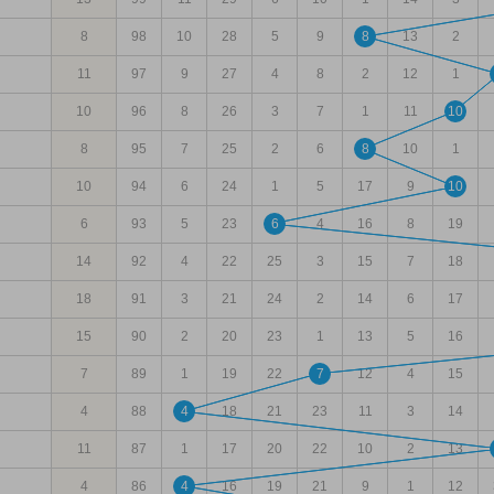
8
98
10
28
5
9
8
13
2
11
97
9
27
4
8
2
12
1
10
96
8
26
3
7
1
11
10
8
95
7
25
2
6
8
10
1
10
94
6
24
1
5
17
9
10
6
93
5
23
6
4
16
8
19
14
92
4
22
25
3
15
7
18
18
91
3
21
24
2
14
6
17
15
90
2
20
23
1
13
5
16
7
89
1
19
22
7
12
4
15
4
88
4
18
21
23
11
3
14
11
87
1
17
20
22
10
2
13
4
86
4
16
19
21
9
1
12