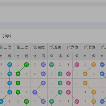
分隔线
晰;
次数<；
第二位
第三位
第四位
第五位
第六位
第七位
第
均遗漏＝统计期内的总遗漏数/(出现次数+1)）。
奇
偶
奇
偶
奇
偶
奇
偶
奇
偶
奇
偶
奇
;
4
偶
1
偶
3
偶
奇
1
1
偶
1
偶
奇
值。
3
偶
奇
3
2
偶
3
偶
奇
3
奇
2
奇
2
偶
奇
2
1
偶
2
偶
奇
2
奇
1
2
1
偶
奇
1
奇
1
1
偶
奇
1
4
偶
1
奇
1
2
偶
3
偶
奇
3
1
偶
3
偶
奇