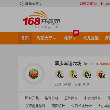
最新公告：
168导航站：https://w
首页
长龙提醒
开
彩票大厅
推荐
重庆幸运农场
第
2021020805
已开
59
期，还有
0
期
即时开奖
路珠分析
总和路珠
中发白路珠
东西南北路珠
两面统计
每日长龙统计
大小走