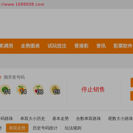
ww.1688938.com
奖调用
走势图表
试玩投注
香港彩
资讯
彩票软件
9
期开奖号码
停止销售
号码路珠
单双大小历史
基本走势
合数单双路珠
尾数大小路珠
势
单双走势
历史号码统计
玩法规则