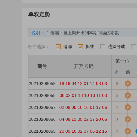
单双走势
说明：
1 遗漏：自上期开出到本期间隔的期数；
2 遗漏分层：将当期遗漏标注出来；
标注选择：
遗漏
拆线
遗漏分成
3 分隔线：每五期使用分隔线，使横向导航更加清
1
2
3
4
4 出现次数：统计周期内，某个号码的累计出现
第一位
期号
开奖号码
5 平均遗漏：统计期数内遗漏的平均值（计算公式：平
奇
偶
6 最大遗漏：是指统计周期内所有遗漏值的最大值
20210208059
18
16
04
12
01
14
08
03
6
偶
7 最大连出：是指统计周期内所有连出值的最大
20210208058
08
02
01
18
10
13
11
03
5
偶
20210208057
02
08
05
18
16
01
17
06
4
偶
20210208056
04
08
13
05
02
17
20
06
3
偶
20210208055
20
09
10
02
07
06
12
15
2
偶