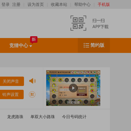
登录
注册
|
设为首页
|
收藏本站
|
帮助中心
|
手机版
简约版
竞猜中心
扫一扫，下载移动客户端
（IOS、Android均可扫码下载）
关闭声音
铃声设置
龙虎路珠
单双大小路珠
今日号码统计