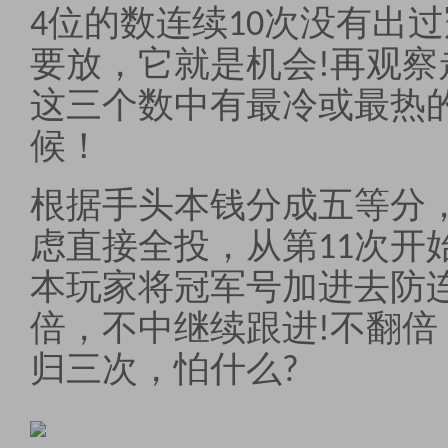
位的数连续
次没有出过
4
10
要放，它就是机会
再观察
!
这三个数中有最冷或最热
候！
根据手头本钱分成五等分
虑直接全投，从第
次开
11
本玩家将冠军号加进去防
倍，不中继续跟进
不翻倍
!
归三次，怕什么
?