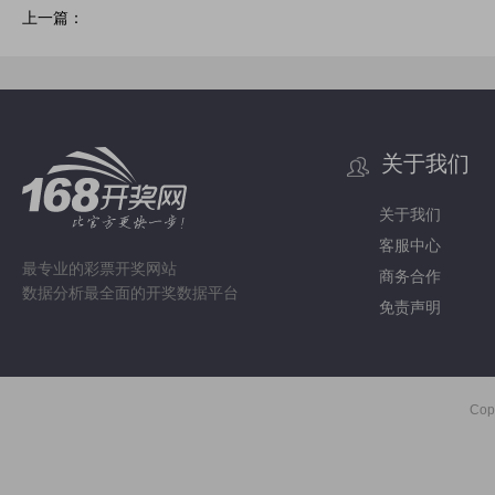
上一篇：
关于我们
关于我们
客服中心
最专业的彩票开奖网站
商务合作
数据分析最全面的开奖数据平台
免责声明
Cop