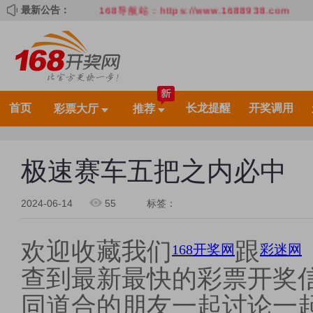
最新公告：
168导航站：https://www.1688938.com
首页
长龙提醒
开奖调用
彩票大厅
推荐
极速赛车五把之内必中
2024-06-14
55
标签：
欢迎收藏我们
跟
168
开奖网
彩迷网
查到最新最快的彩票开奖
同道合的朋友一起讨论一