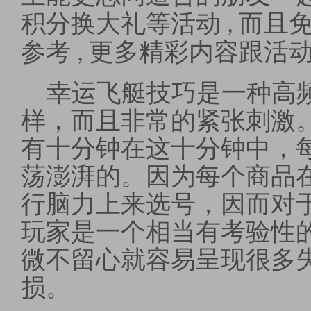
积分换大礼等活动
而且
,
参考
更多精彩内容跟活
,
幸运飞艇技巧是一种高
样，而且非常的紧张刺激
有十分钟在这十分钟中，
荡澎湃的。因为每个商品
行脑力上来选号，因而对
玩家是一个相当有考验性
微不留心就容易呈现很多
损。