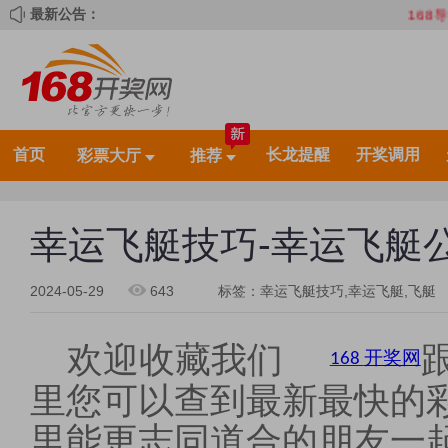
最新公告：
168导航站：h
首页
长龙提醒
开奖调用
彩票大厅
推荐
幸运飞艇技巧-幸运飞艇
2024-05-29
643
标签：
幸运飞艇技巧,幸运飞艇,飞艇
欢迎收藏我们
开奖网
168
里您可以查到最新最快的
里能更志同道合的朋友一