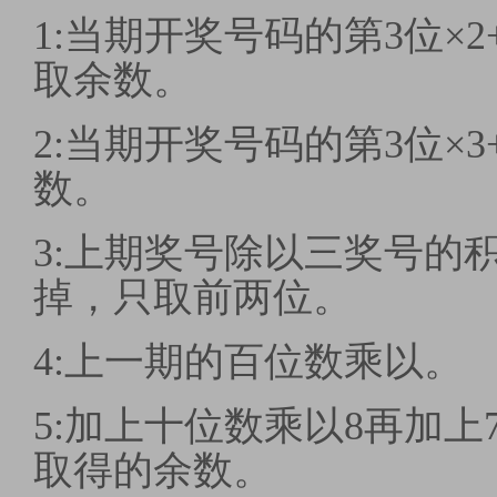
1:当期开奖号码的第3位×2
取余数。
2:当期开奖号码的第3位×3
数。
3:上期奖号除以三奖号的
掉，只取前两位。
4:上一期的百位数乘以。
5:加上十位数乘以8再加上
取得的余数。